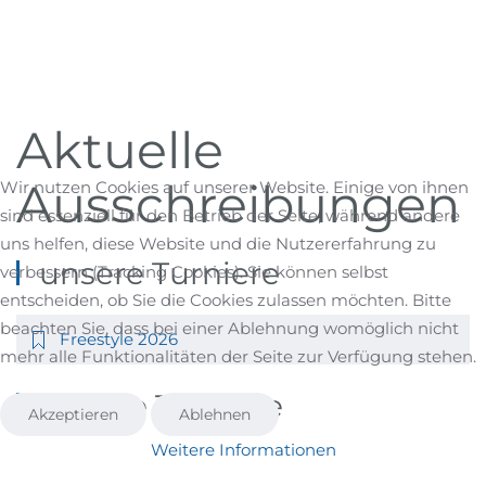
Aktuelle
Ausschreibungen
Wir nutzen Cookies auf unserer Website. Einige von ihnen
sind essenziell für den Betrieb der Seite, während andere
uns helfen, diese Website und die Nutzererfahrung zu
unsere Turniere
verbessern (Tracking Cookies). Sie können selbst
entscheiden, ob Sie die Cookies zulassen möchten. Bitte
beachten Sie, dass bei einer Ablehnung womöglich nicht
Freestyle 2026
mehr alle Funktionalitäten der Seite zur Verfügung stehen.
andere Turniere
Akzeptieren
Ablehnen
Weitere Informationen