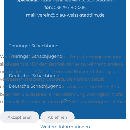
fon:
03629 / 800316
mail:
verein@blau-weiss-stadtilm.de
Thüringer Schachbund
Thüringer Schachjugend
Wir nutzen Cookies auf unserer Website. Einige von ihnen
sind essenziell für den Betrieb der Seite, während andere
uns helfen, diese Website und die Nutzererfahrung zu
Deutscher Schachbund
verbessern (Tracking Cookies). Sie können selbst
Deutsche Schachjugend
entscheiden, ob Sie die Cookies zulassen möchten. Bitte
beachten Sie, dass bei einer Ablehnung womöglich nicht
mehr alle Funktionalitäten der Seite zur Verfügung stehen.
Akzeptieren
Ablehnen
Weitere Informationen